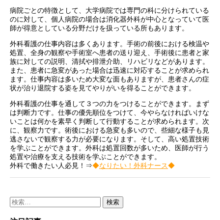
病院ごとの特徴として、大学病院では専門の科に分けられている
のに対して、個人病院の場合は消化器外科が中心となっていて医
師が得意としている分野だけを扱っている所もあります。
外科看護の仕事内容は多くあります。手術の前後における検温や
処置、全身の観察や手術室へ患者の送り迎え、手術後に患者と家
族に対しての説明、清拭や排泄介助、リハビリなどがあります。
また、患者に急変があった場合は迅速に対応することが求められ
ます。仕事内容は多いため大変な面もありますが、患者さんの症
状が治り退院する姿を見てやりがいを得ることができます。
外科看護の仕事を通して３つの力をつけることができます。まず
は判断力です。仕事の優先順位をつけて、今やらなければいけな
いことは何かを素早く判断して行動することが求められます。次
に、観察力です。術後における急変も多いので、些細な様子も見
逃さないで観察する力が必要になります。そして、高い処置技術
を学ぶことができます。外科は処置回数が多いため、医師が行う
処置や治療を支える技術を学ぶことができます。
外科で働きたい人必見！⇒
◆
なりたい！外科ナース
◆
検
索: